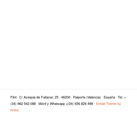
Flint · C/ Acequia de Faitanar, 25 · 46200 · Paiporta (Valencia) · España · Tel. +
(34) 962 542 088 · Móvil y Whatsapp +(34) 656 826 498 -
Enfold Theme by
Kriesi