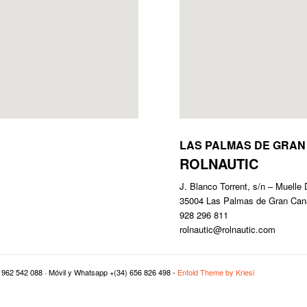
map embed code
LAS PALMAS DE GRAN
ROLNAUTIC
J. Blanco Torrent, s/n – Muelle 
35004 Las Palmas de Gran Can
928 296 811
rolnautic@rolnautic.com
(34) 962 542 088 · Móvil y Whatsapp +(34) 656 826 498 -
Enfold Theme by Kriesi