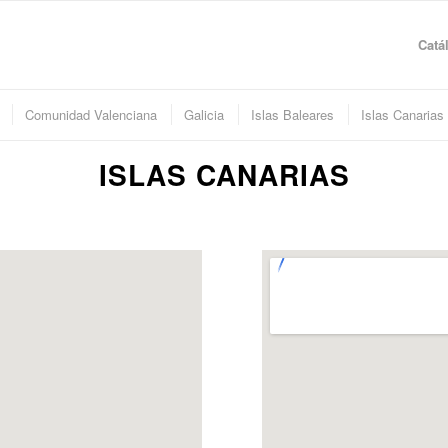
Catá
Comunidad Valenciana
Galicia
Islas Baleares
Islas Canarias
ISLAS CANARIAS