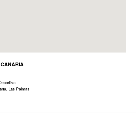
map embed code
 CANARIA
Deportivo
aria, Las Palmas