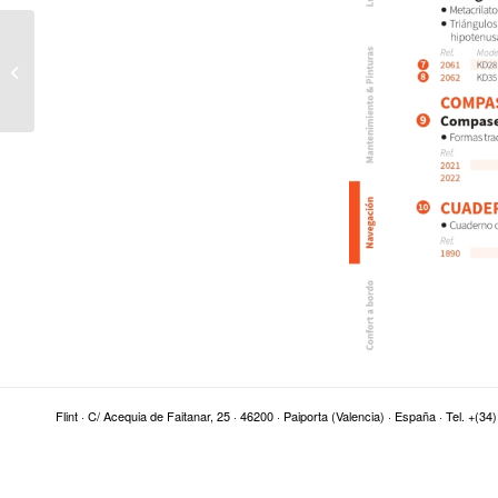
Cartas Imray
Flint · C/ Acequia de Faitanar, 25 · 46200 · Paiporta (Valencia) · España · Tel. +