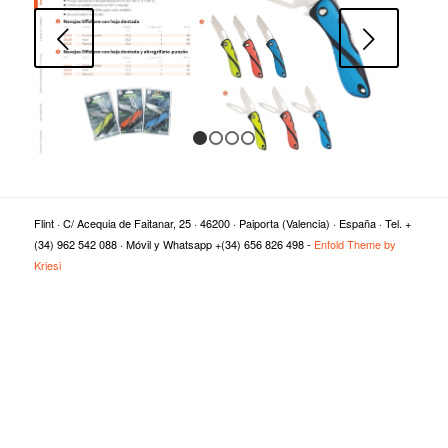
Posterior
1
2
3
4
Flint · C/ Acequia de Faitanar, 25 · 46200 · Paiporta (Valencia) · España · Tel. +
(34) 962 542 088 · Móvil y Whatsapp +(34) 656 826 498 -
Enfold Theme by
Kriesi